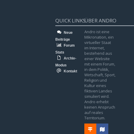
QUICK LINKS
ÜBER ANDRO
Andro ist eine
Neue
Mikronation, ein
Beiträge
virtueller Staat
Forum
im Internet,
Stats
bestehend aus
einer Website
Archiv-
mit einem Forum,
Modus
in dem Politik,
Kontakt
Wirtschaft, Sport,
Religion und
Kultur eines
fiktiven Landes
simuliert wird.
Andro erhebt
keinen Anspruch
auf reales
Territorium.